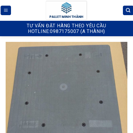
Skip
to
content
TƯ VẤN ĐẶT HÀNG THEO YÊU CẦU
HOTLINE:0987175007 (A THÀNH)